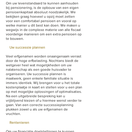
Om uw levenstandaard te kunnen aanhouden
bij pensionering, is de opbouw van een eigen
pensioenkapitaal absoluut noodzakelijk. We
bekijken graag hoeveel u opzij moet zetten
voor een comfortabel pensioen en vooral op
welke manier u dit best kan doen. We maken u
wegwijs in de complexe materie van alle fiscaal
voordelige manieren om een extra pensioen op
te bouwen.
Uw successie plannen
Veel erfgenamen worden onaangenaam verrast
door de hoge erfbelasting. Nochtans biedt de
wetgever heel wat mogelijkheden om uw
nalatenschap als een goede huisvader te
organiseren. Uw successie plannen is
maatwerk, geen enkele familiale situatie is
immers identiek. Wij brengen voor u het totale
kostenplaatje in kaart en stellen voor u een plan
op met mogelijke oplossingen of optimalisaties.
Na een uitgebreide bespreking kan u
vrijblijvend kiezen of u hiermee wenst verder te
gaan. Van een correcte successieplanning
plukken zowel u als uw erfgenamen de
vruchten.
Rentenieren
Om uw financiële doelstellingen te kunnen