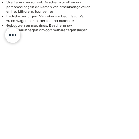
Uzelf & uw personeel: Bescherm uzelf en uw
personeel tegen de kosten van arbeidsongevallen
en het bijhorend loonverlies.
Bedrijfsvoertuigen: Verzeker uw bedrijfsauto's;
vrachtwagens en ander rollend materieel.
Gebouwen en machines: Bescherm uw
patrimonium tegen onvoorspelbare tegenslagen.
Openingsuren
ma:
9:00 - 12:00 en op afspraak
di:
9:00 - 12:00 en op afspraak
woe:
9:00 - 12:00 en op afspraak
do:
9:00 - 12:00 en op afspraak
vrij:
9:00 - 12:00 en op afspraak
zat: Enkel op afspraak
Contactgegevens
Furnadvies BV
Statiestraat 5
8630 Veurne
058/ 31 44 32