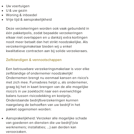
Uw voertuigen
U & uw gezin
Woning & inboedel
Vrije tijd & aansprakelijkheid
Deze verzekeringen worden ook vaak gebundeld in
één pakketpolis, zodat bepaalde verzekeringen
elkaar niet overlappen en u dankzij extra kortingen
nooit meer betaalt dan het strikt noodzakelijke. Als
verzekeringsmakelaar bieden wij u enkel
kwalitatieve contracten aan bij solide verzekeraars.
Zelfstandigen & vennootschappen
Een betrouwbare verzekeringsmakelaar is voor elke
zelfstandige of ondernemer noodzakelijk!
Ondernemen brengt nu eenmaal kansen en risico's
met zich mee. Furnadvies helpt u, als ondernemer,
graag bij het in kaart brengen van de alle mogelijke
risico's in uw zoektocht naar een evenwichtige
balans tussen risicodekking en kostprijs.
Onderstaande bedrijfsverzekeringen kunnen
naargelang de behoeften van uw bedrijf in het
pakket opgenomen worden:
Aansprakelijkheid: Verzeker alle mogelijke schade
van goederen en diensten die uw bedrijf (via
werknemers; installaties; ...) aan derden kan
veroorzaken.