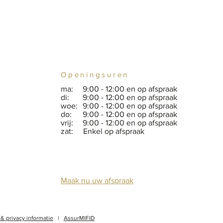
Openingsuren
ma:
9:00 - 12:00 en op afspraak
di:
9:00 - 12:00 en op afspraak
woe:
9:00 - 12:00 en op afspraak
do:
9:00 - 12:00 en op afspraak
vrij:
9:00 - 12:00 en op afspraak
zat: Enkel op afspraak
Maak nu uw afspraak
 & privacy informatie
|
AssurMIFID