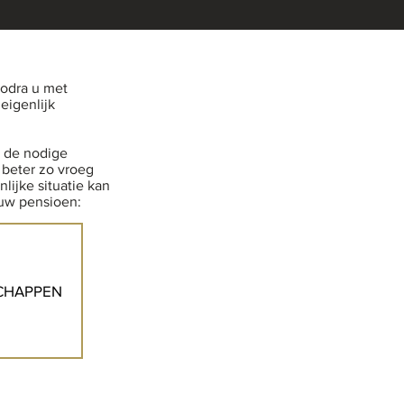
odra u met
eigenlijk
t de nodige
 beter zo vroeg
ijke situatie kan
 uw pensioen:
CHAPPEN