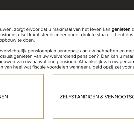
wen, zorgt ervoor dat u maximaal van het leven kan
genieten
z
ensioenstelsel komt steeds meer onder druk te staan. U bent dus 
opbouw te doen.
overzichtelijk pensioenplan aangepast aan uw behoeften en me
oedsrust genieten van uw welverdiend pensioen? Dan kan u maar
ouwen van uw aanvullend pensioen. Afhankelijk van uw persoonl
ten van heel wat fiscale voordelen wanneer u geld opzij zet voor
REN
ZELFSTANDIGEN & VENNOOTS