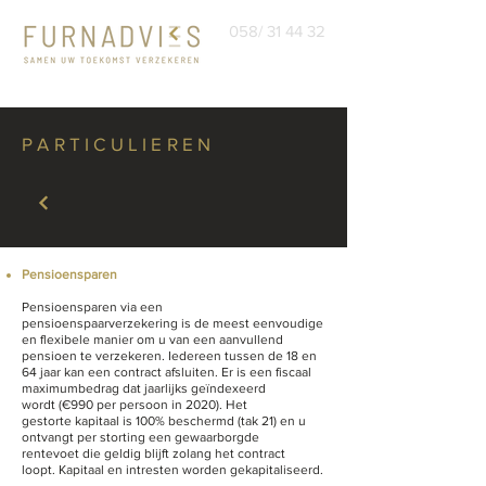
058/ 31 44 32
PARTICULIEREN
Pensioensparen
Pensioensparen via een
pensioenspaarverzekering is de meest eenvoudige
en flexibele manier om u van een aanvullend
pensioen te verzekeren. Iedereen tussen de 18 en
64 jaar kan een contract afsluiten. Er is een fiscaal
maximumbedrag dat jaarlijks geïndexeerd
wordt (€990 per persoon in 2020). Het
gestorte kapitaal is 100% beschermd (tak 21) en u
ontvangt per storting een gewaarborgde
rentevoet die geldig blijft zolang het contract
loopt. Kapitaal en intresten worden gekapitaliseerd.