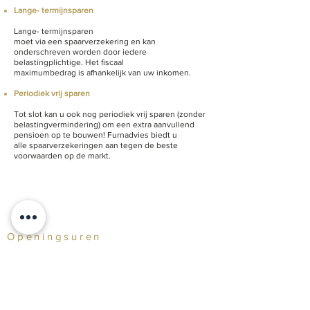
Lange- termijnsparen
Lange- termijnsparen
moet via een spaarverzekering en kan
onderschreven worden door iedere
belastingplichtige. Het fiscaal
maximumbedrag is afhankelijk van uw inkomen.
Periodiek vrij sparen
Tot slot kan u ook nog periodiek vrij sparen (zonder
belastingvermindering) om een extra aanvullend
pensioen op te bouwen! Furnadvies biedt u
alle spaarverzekeringen aan tegen de beste
voorwaarden op de markt.
Openingsuren
ma:
9:00 - 12:00 en op afspraak
di:
9:00 - 12:00 en op afspraak
woe:
9:00 - 12:00 en op afspraak
do:
9:00 - 12:00 en op afspraak
vrij:
9:00 - 12:00 en op afspraak
zat: Enkel op afspraak