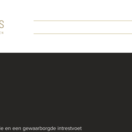
Home
Onze aanpak
Onze diensten
ie en een gewaarborgde intrestvoet