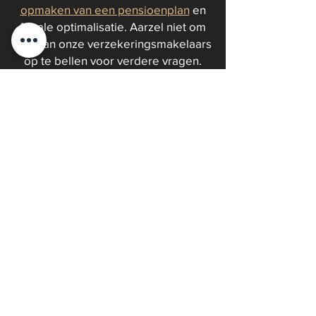
opmaken van een pensioenplan
en
fiscale optimalisatie. Aarzel niet om
een van onze verzekeringsmakelaars
op te bellen voor verdere vragen.
Contacteer ons door te bellen naar
058/ 31 44 32
of te mailen naar
info@furnadvies.be
.